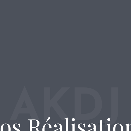
AKDJ
os Réalisatio