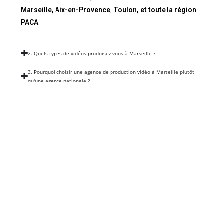
Marseille, Aix-en-Provence, Toulon, et toute la région
PACA
.
2. Quels types de vidéos produisez-vous à Marseille ?
3. Pourquoi choisir une agence de production vidéo à Marseille plutôt
qu'une agence nationale ?
4. Combien coûte une production vidéo professionnelle à Marseille ?
5. Intervenez-vous uniquement à Marseille ou dans toute la région ?
6. Quel est le délai de livraison d'une vidéo professionnelle ?
7. Proposez-vous des services de diffusion et de stratégie vidéo en ligne
?
8. Comment se déroule un projet de production vidéo avec
AkDJProduction ?
9. Faites-vous de la captation vidéo par drone à Marseille ?